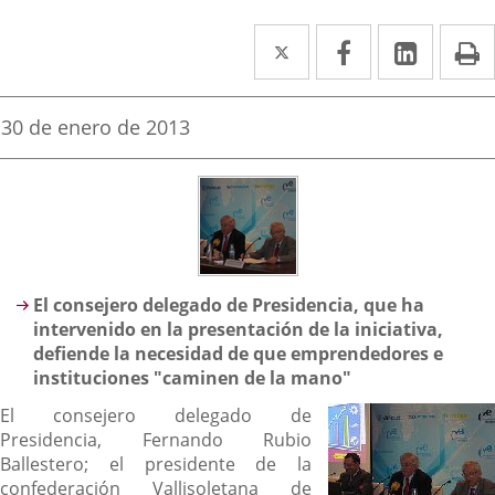
Twitter
Enlace
Facebook
Enlace
Linked
Enlace
P
a
a
a
una
una
una
Fecha
30 de enero de 2013
de
aplicación
aplicación
aplica
la
noticia
externa.
externa.
extern
Descripción
El consejero delegado de Presidencia, que ha
intervenido en la presentación de la iniciativa,
defiende la necesidad de que emprendedores e
instituciones "caminen de la mano"
El consejero delegado de
Presidencia, Fernando Rubio
Ballestero; el presidente de la
confederación Vallisoletana de