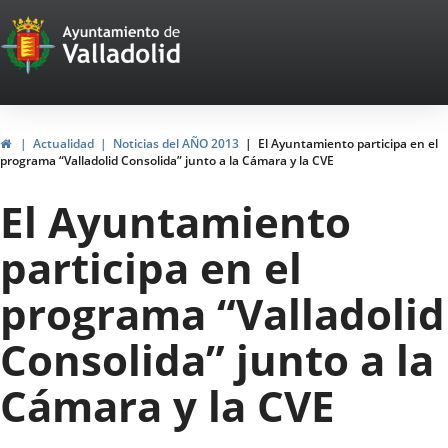
Portal
Jump to content
Web
del
Ayuntamiento
Home
Actualidad
Noticias del AÑO 2013
El Ayuntamiento participa en el
programa “Valladolid Consolida” junto a la Cámara y la CVE
de
El Ayuntamiento
Valladolid
participa en el
programa “Valladolid
Consolida” junto a la
Cámara y la CVE