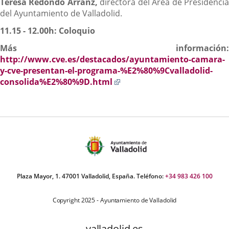
Teresa Redondo Arranz,
directora del Área de Presidenci
del Ayuntamiento de Valladolid.
11.15 - 12.00h: Coloquio
Más información:
http://www.cve.es/destacados/ayuntamiento-camara-
y-cve-presentan-el-programa-%E2%80%9Cvalladolid-
Enlace
consolida%E2%80%9D.html
a
una
aplicación
externa.
Plaza Mayor, 1. 47001 Valladolid, España. Teléfono:
+34 983 426 100
Copyright 2025 - Ayuntamiento de Valladolid
valladolid.es