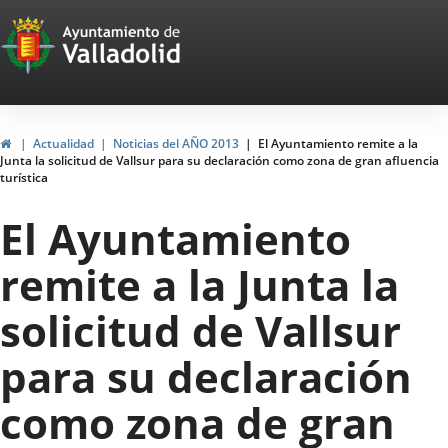
Portal
Jump to content
Web
del
Ayuntamiento
Home
Actualidad
Noticias del AÑO 2013
El Ayuntamiento remite a la
Junta la solicitud de Vallsur para su declaración como zona de gran afluencia
de
turística
Valladolid
El Ayuntamiento
remite a la Junta la
solicitud de Vallsur
para su declaración
como zona de gran