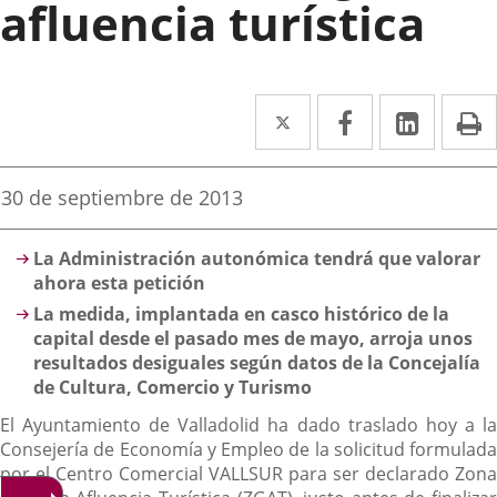
afluencia turística
Twitter
Enlace
Facebook
Enlace
Linked
Enlace
P
a
a
a
una
una
una
Fecha
30 de septiembre de 2013
de
aplicación
aplicación
aplica
la
Descripción
noticia
externa.
externa.
extern
La Administración autonómica tendrá que valorar
ahora esta petición
La medida, implantada en casco histórico de la
capital desde el pasado mes de mayo, arroja unos
resultados desiguales según datos de la Concejalía
de Cultura, Comercio y Turismo
El Ayuntamiento de Valladolid ha dado traslado hoy a la
Consejería de Economía y Empleo de la solicitud formulada
por el Centro Comercial VALLSUR para ser declarado Zona