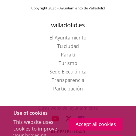
Copyright 2025 - Ayuntamiento de Valladolid
valladolid.es
El Ayuntamiento
Tu ciudad
Para ti
This
Turismo
link
Link
Sede Electrónica
will
to
Transparencia
open
external
Participación
in
application.
a
Otras webs del ayuntamiento
Use of cookies
pop-
aderSocial
LINK
LINK
LINK
This website uses
up
Accept all cookies
TO
TO
TO
cookies to improve
window.
ACCESIBILIDAD
EXTERNAL
EXTERNAL
EXTERNAL
your browsing