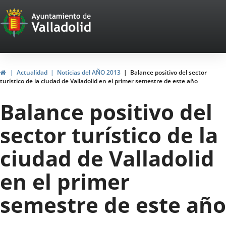
Portal
Jump to content
Web
del
Ayuntamiento
Home
Actualidad
Noticias del AÑO 2013
Balance positivo del sector
turístico de la ciudad de Valladolid en el primer semestre de este año
de
Balance positivo del
Valladolid
sector turístico de la
ciudad de Valladolid
en el primer
semestre de este año