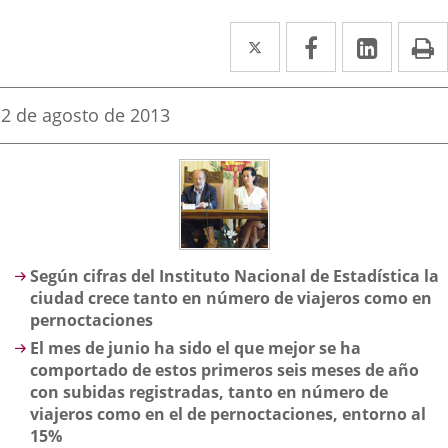
Twitter
Enlace
Facebook
Enlace
Linked
Enlace
P
a
a
a
una
una
una
Fecha
2 de agosto de 2013
de
aplicación
aplicación
aplica
la
noticia
externa.
externa.
extern
Descripción
Según cifras del Instituto Nacional de Estadística la
ciudad crece tanto en número de viajeros como en
pernoctaciones
El mes de junio ha sido el que mejor se ha
comportado de estos primeros seis meses de año
con subidas registradas, tanto en número de
viajeros como en el de pernoctaciones, entorno al
15%