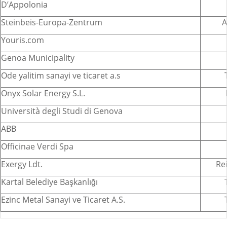
D’Appolonia
Steinbeis-Europa-Zentrum
A
Youris.com
Genoa Municipality
Ode yalitim sanayi ve ticaret a.s
Onyx Solar Energy S.L.
Università degli Studi di Genova
ABB
Officinae Verdi Spa
Exergy Ldt.
Re
Kartal Belediye Başkanlığı
Ezinc Metal Sanayi ve Ticaret A.S.