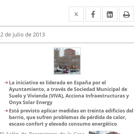
Twitter
Enlace
Facebook
Enlace
Linked
Enlace
P
a
a
a
una
una
una
Fecha
2 de julio de 2013
de
aplicación
aplicación
aplica
la
noticia
externa.
externa.
extern
Descripción
La iniciativa es liderada en España por el
Ayuntamiento, a través de Sociedad Municipal de
Suelo y Vivienda (VIVA), Acciona Infraestructuras y
Onyx Solar Energy
Está previsto aplicar medidas en treinta edificios del
barrio, que sufren problemas de pérdida de calor,
escaso confort y elevado consumo energético