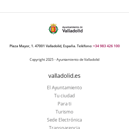
Plaza Mayor, 1. 47001 Valladolid, España. Teléfono:
+34 983 426 100
Copyright 2025 - Ayuntamiento de Valladolid
valladolid.es
El Ayuntamiento
Tu ciudad
Para ti
This
Turismo
link
Link
Sede Electrónica
will
to
Transparencia