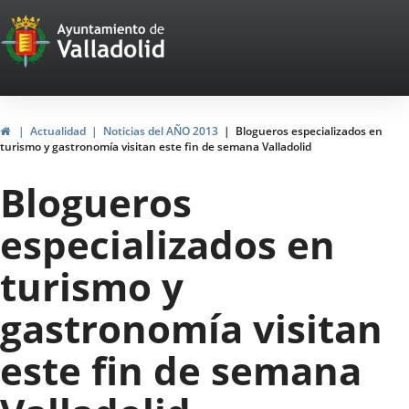
Portal
Jump to content
Web
del
Ayuntamiento
Home
Actualidad
Noticias del AÑO 2013
Blogueros especializados en
turismo y gastronomía visitan este fin de semana Valladolid
de
Blogueros
Valladolid
especializados en
turismo y
gastronomía visitan
este fin de semana