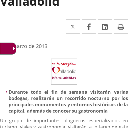
Valladolid
Twitter
Enlace
Facebook
Enlace
Linked
Enlace
P
a
a
a
una
una
una
Fecha
8 de marzo de 2013
de
aplicación
aplicación
aplica
la
noticia
externa.
externa.
extern
Descripción
Durante todo el fin de semana visitarán varias
bodegas, realizarán un recorrido nocturno por los
principales monumentos y entornos históricos de la
capital, además de conocer su gastronomía
Un grupo de importantes blogueros especializados en
turismo, viajes y gastronomía, visitarán, a lo largo de este