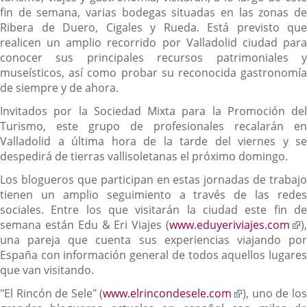
fin de semana, varias bodegas situadas en las zonas de
Ribera de Duero, Cigales y Rueda. Está previsto que
realicen un amplio recorrido por Valladolid ciudad para
conocer sus principales recursos patrimoniales y
museísticos, así como probar su reconocida gastronomía
de siempre y de ahora.
Invitados por la Sociedad Mixta para la Promoción del
Turismo, este grupo de profesionales recalarán en
Valladolid a última hora de la tarde del viernes y se
despedirá de tierras vallisoletanas el próximo domingo.
Los blogueros que participan en estas jornadas de trabajo
tienen un amplio seguimiento a través de las redes
sociales. Entre los que visitarán la ciudad este fin de
E
semana están Edu & Eri Viajes (
www.eduyeriviajes.com
),
a
una pareja que cuenta sus experiencias viajando por
u
España con información general de todos aquellos lugares
a
que van visitando.
e
Enlace
"El Rincón de Sele" (
www.elrincondesele.com
), uno de lo