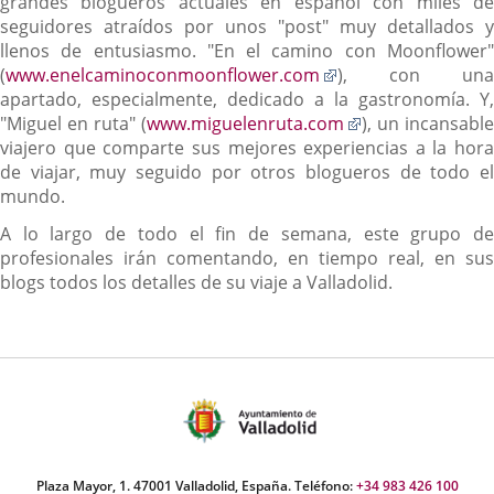
a
grandes blogueros actuales en español con miles de
una
seguidores atraídos por unos "post" muy detallados y
aplicación
llenos de entusiasmo. "En el camino con Moonflower"
Enlace
externa.
(
www.enelcaminoconmoonflower.com
), con una
a
apartado, especialmente, dedicado a la gastronomía. Y,
una
Enlace
"Miguel en ruta" (
www.miguelenruta.com
), un incansable
aplicación
a
viajero que comparte sus mejores experiencias a la hora
externa.
una
de viajar, muy seguido por otros blogueros de todo el
aplicación
mundo.
externa.
A lo largo de todo el fin de semana, este grupo de
profesionales irán comentando, en tiempo real, en sus
blogs todos los detalles de su viaje a Valladolid.
Plaza Mayor, 1. 47001 Valladolid, España. Teléfono:
+34 983 426 100