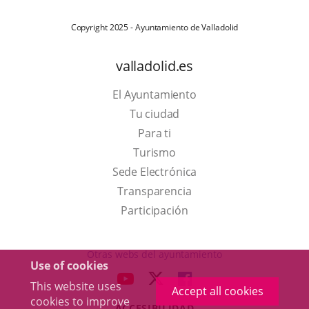
Copyright 2025 - Ayuntamiento de Valladolid
valladolid.es
El Ayuntamiento
Tu ciudad
Para ti
This
Turismo
link
Link
Sede Electrónica
will
to
Transparencia
open
external
Participación
in
application.
a
Otras webs del ayuntamiento
Use of cookies
pop-
aderSocial
LINK
LINK
LINK
This website uses
up
Accept all cookies
TO
TO
TO
cookies to improve
window.
ACCESIBILIDAD