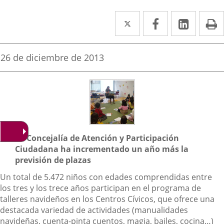
Twitter
Enlace
Facebook
Enlace
Linked
Enlace
P
a
a
a
una
una
una
Fecha
26 de diciembre de 2013
de
aplicación
aplicación
aplica
la
noticia
externa.
externa.
extern
Descripción
La Concejalía de Atención y Participación
Ciudadana ha incrementado un año más la
previsión de plazas
Un total de 5.472 niños con edades comprendidas entre
los tres y los trece años participan en el programa de
talleres navideños en los Centros Cívicos, que ofrece una
destacada variedad de actividades (manualidades
navideñas, cuenta-pinta cuentos, magia, bailes, cocina…)