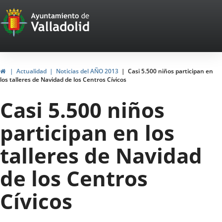
Portal
Jump to content
Web
del
Ayuntamiento
Home
Actualidad
Noticias del AÑO 2013
Casi 5.500 niños participan en
los talleres de Navidad de los Centros Cívicos
de
Casi 5.500 niños
Valladolid
participan en los
talleres de Navidad
de los Centros
Cívicos