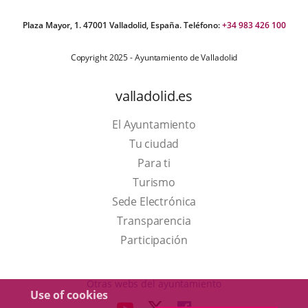
Plaza Mayor, 1. 47001 Valladolid, España. Teléfono:
+34 983 426 100
Copyright 2025 - Ayuntamiento de Valladolid
valladolid.es
El Ayuntamiento
Tu ciudad
Para ti
This
Turismo
link
Link
Sede Electrónica
will
to
Transparencia
open
external
Participación
in
application.
a
Otras webs del ayuntamiento
Use of cookies
pop-
aderSocial
LINK
LINK
LINK