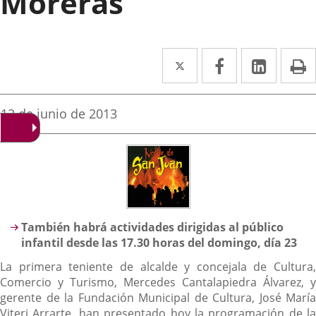
Moreras
Twitter
Enlace
Facebook
Enlace
Linked
Enlace
P
a
a
a
una
una
una
Fecha
12 de junio de 2013
de
aplicación
aplicación
aplica
la
noticia
externa.
externa.
extern
Descripción
También habrá actividades dirigidas al público
infantil desde las 17.30 horas del domingo, día 23
La primera teniente de alcalde y concejala de Cultura,
Comercio y Turismo, Mercedes Cantalapiedra Álvarez, y
gerente de la Fundación Municipal de Cultura, José María
Viteri Arrarte, han presentado hoy la programación de la