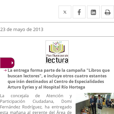
Twitter
Enlace
Facebook
Enlace
Linked
Enlace
P
a
a
a
una
una
una
Fecha
23 de mayo de 2013
de
aplicación
aplicación
aplica
la
noticia
externa.
externa.
extern
Descripción
La entrega forma parte de la campaña "Libros que
buscan lectores", e incluye otros cuatro estantes
que irán destinados al Centro de Especialidades
Arturo Eyries y al Hospital Río Hortega
La concejala de Atención y
Participación Ciudadana, Domi
Fernández Rodríguez, ha entregado
esta mañana al gerente del Área de