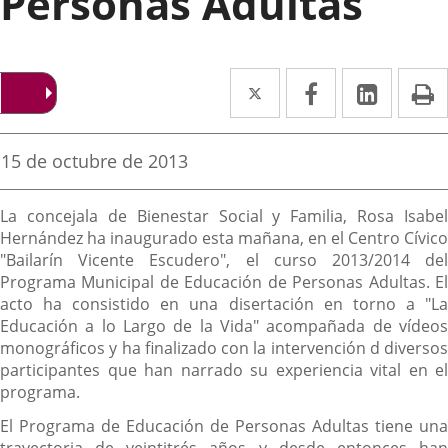
Personas Adultas
Twitter
Enlace
Facebook
Enlace
Linked
Enlace
P
a
a
a
una
una
una
Fecha
15 de octubre de 2013
de
aplicación
aplicación
aplica
la
Descripción
noticia
externa.
externa.
extern
La concejala de Bienestar Social y Familia, Rosa Isabel
Hernández ha inaugurado esta mañana, en el Centro Cívico
"Bailarín Vicente Escudero", el curso 2013/2014 del
Programa Municipal de Educación de Personas Adultas. El
acto ha consistido en una disertación en torno a "La
Educación a lo Largo de la Vida" acompañada de vídeos
monográficos y ha finalizado con la intervención d diversos
participantes que han narrado su experiencia vital en el
programa.
El Programa de Educación de Personas Adultas tiene una