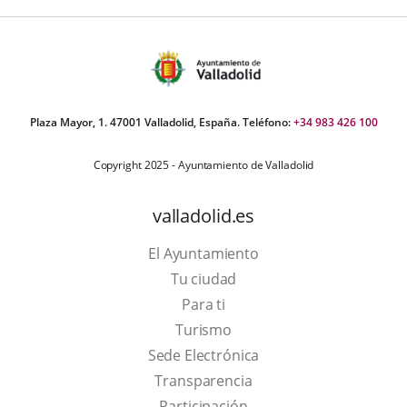
Plaza Mayor, 1. 47001 Valladolid, España. Teléfono:
+34 983 426 100
Copyright 2025 - Ayuntamiento de Valladolid
valladolid.es
El Ayuntamiento
Tu ciudad
Para ti
This
Turismo
link
Link
Sede Electrónica
will
to
Transparencia
open
external
Participación