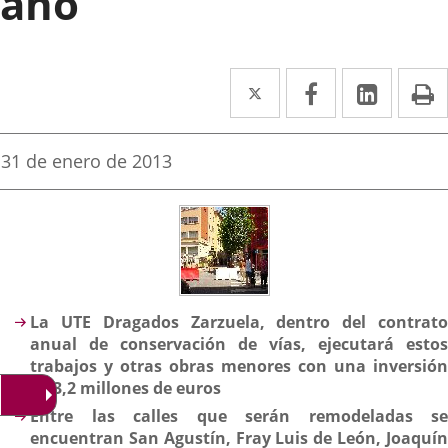
año
Twitter
Enlace
Facebook
Enlace
Linked
Enlace
P
a
a
a
una
una
una
Fecha
31 de enero de 2013
de
aplicación
aplicación
aplica
la
noticia
externa.
externa.
extern
Descripción
La UTE Dragados Zarzuela, dentro del contrato
anual de conservación de vías, ejecutará estos
trabajos y otras obras menores con una inversión
de 3,2 millones de euros
Entre las calles que serán remodeladas se
encuentran San Agustín, Fray Luis de León, Joaquín