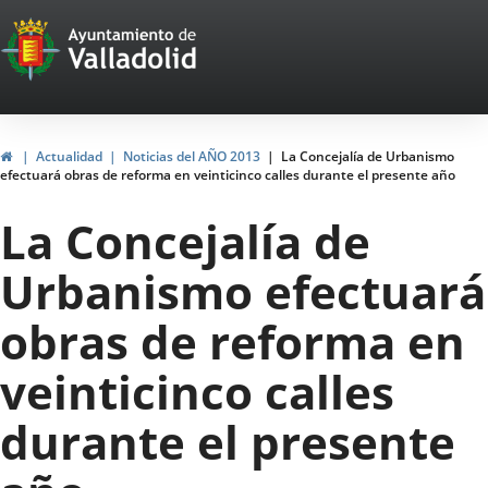
Portal
Jump to content
Web
del
Ayuntamiento
Home
Actualidad
Noticias del AÑO 2013
La Concejalía de Urbanismo
efectuará obras de reforma en veinticinco calles durante el presente año
de
La Concejalía de
Valladolid
Urbanismo efectuará
obras de reforma en
veinticinco calles
durante el presente