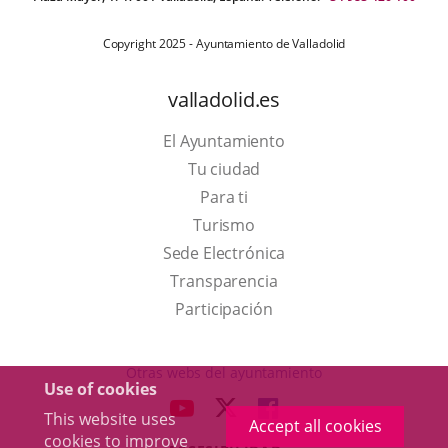
Copyright 2025 - Ayuntamiento de Valladolid
valladolid.es
El Ayuntamiento
Tu ciudad
Para ti
This
Turismo
link
Link
Sede Electrónica
will
to
Transparencia
open
external
Participación
in
application.
a
Otras webs del ayuntamiento
Use of cookies
pop-
aderSocial
LINK
LINK
LINK
This website uses
up
Accept all cookies
TO
TO
TO
cookies to improve