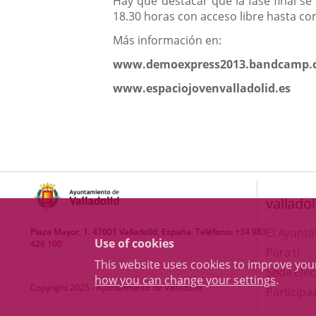
Hay que destacar que la fase final se 
18.30 horas con acceso libre hasta co
Más información en:
www.demoexpress2013.bandcamp.
www.espaciojovenvalladolid.es
valladol
El Ayunt
Plaza Mayor, 1. 47001 Valladolid, España. Teléfono:
+34 983
Use of cookies
426 100
Para ti
This website uses cookies to improve yo
Sede Elec
how you can change your settings
.
Copyright 2025 - Ayuntamiento de Valladolid
Participa