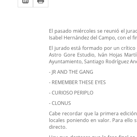
una
a
aplicación
aplicación
una
externa.
externa.
aplicación
Descripción
El pasado miércoles se reunió el jura
externa.
Isabel Hernández del Campo, con el fin 
El jurado está formado por un crítico
Astro Gore Estudio, Iván Hojas Martín
Ayuntamiento, Santiago Rodríguez Andr
- JR AND THE GANG
- REMEMBER THESE EYES
- CURIOSO PERIPLO
- CLONUS
Cabe recordar que la primera edición 
locales poniendo en valor. Para ello 
directo.