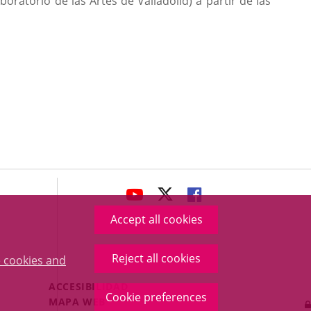
oratorio de las Artes de Valladolid) a partir de las
avaHeaderSocial
LINK
LINK
LINK
TO
TO
TO
Accept all cookies
EXTERNAL
EXTERNAL
EXTERNAL
APPLICATION.
APPLICATION.
APPLICATION.
Reject all cookies
 cookies and
Menú
ACCESIBILIDAD
Cookie preferences
Legal
MAPA WEB