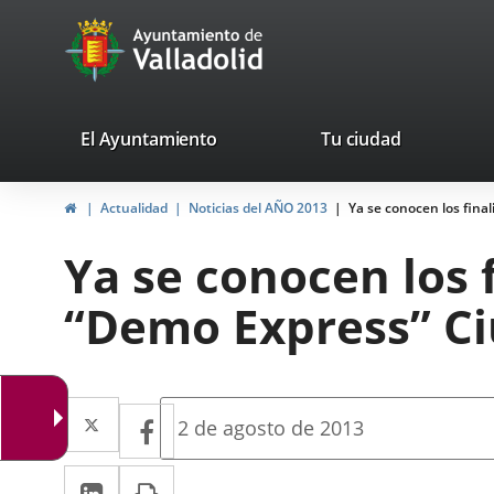
Portal
Jump to content
avaTop
Web
del
Ayuntamiento
valladolid.es
El Ayuntamiento
Tu ciudad
de
Home
Actualidad
Noticias del AÑO 2013
Ya se conocen los fina
Valladolid
Ya se conocen los 
“Demo Express” Ci
Twitter
Enlace
Facebook
Enlace
Fecha
2 de agosto de 2013
de
a
a
la
Linkedin
Enlace
Print
una
noticia