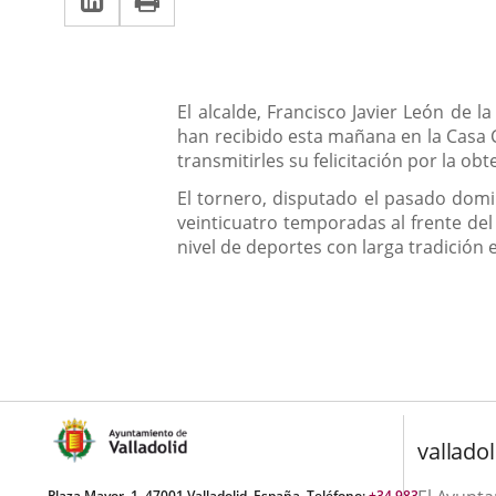
una
a
aplicación
aplicación
una
externa.
externa.
aplicación
Descripción
El alcalde, Francisco Javier León de 
externa.
han recibido esta mañana en la Casa Co
transmitirles su felicitación por la o
El tornero, disputado el pasado domi
veinticuatro temporadas al frente del 
nivel de deportes con larga tradición 
valladol
Plaza Mayor, 1. 47001 Valladolid, España. Teléfono:
+34 983