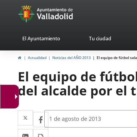
Portal
Jump to content
avaTop
Web
del
Ayuntamiento
valladolid.es
El Ayuntamiento
Tu ciudad
de
Home
Actualidad
Noticias del AÑO 2013
El equipo de fútbol sala
Valladolid
El equipo de fútbol
del alcalde por el 
Twitter
Enlace
Facebook
Enlace
Fecha
1 de agosto de 2013
de
a
a
la
Linkedin
Enlace
Print
una
noticia