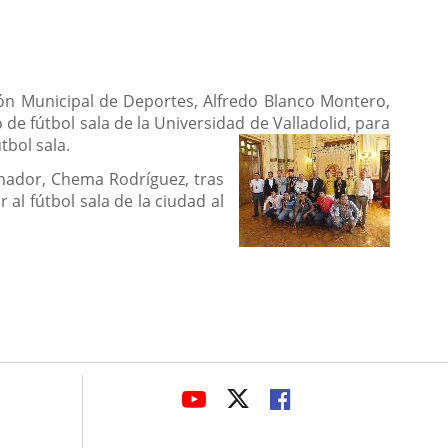
ción Municipal de Deportes, Alfredo Blanco Montero,
 de fútbol sala de la Universidad de Valladolid, para
tbol sala.
enador, Chema Rodríguez, tras
 al fútbol sala de la ciudad al
avaHeaderSocial
LINK
LINK
LINK
TO
TO
TO