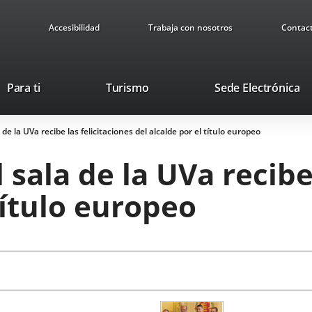
Accesibilidad
Trabaja con nosotros
Contac
This
Li
Para ti
Turismo
Sede Electrónica
link
to
will
ex
 de la UVa recibe las felicitaciones del alcalde por el título europeo
open
ap
in
 sala de la UVa recibe
a
pop-
título europeo
up
window.