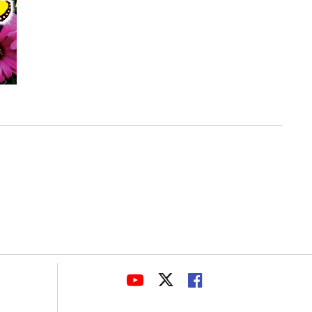
avaHeaderSocial
LINK
LINK
LINK
TO
TO
TO