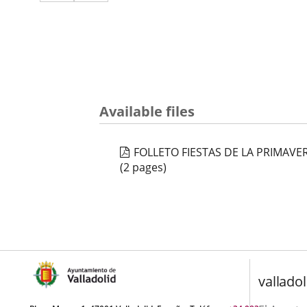
a
aplicación
aplicación
una
externa.
externa.
aplicación
externa.
Available files
FOLLETO FIESTAS DE LA PRIMAVE
(2 pages)
valladol