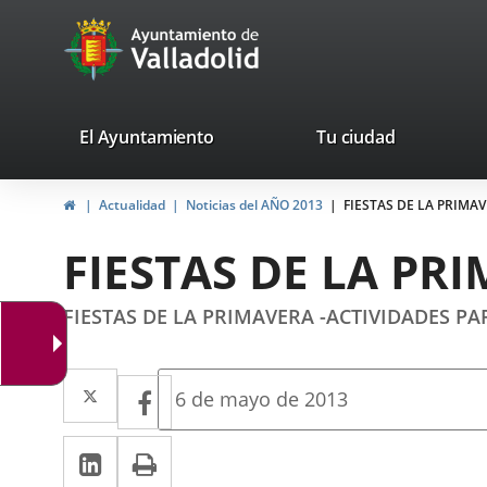
Portal
Jump to content
avaTop
Web
del
Ayuntamiento
valladolid.es
El Ayuntamiento
Tu ciudad
de
Home
Actualidad
Noticias del AÑO 2013
FIESTAS DE LA PRIMA
Valladolid
FIESTAS DE LA PR
FIESTAS DE LA PRIMAVERA -ACTIVIDADES 
Twitter
Enlace
Facebook
Enlace
Fecha
6 de mayo de 2013
de
a
a
la
Linkedin
Enlace
Print
una
noticia
una