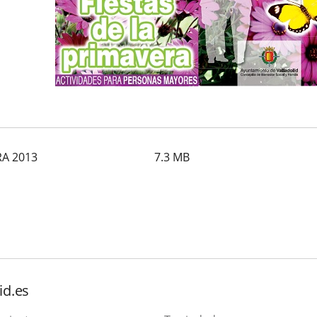
RA 2013
7.3
MB
id.es