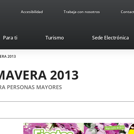
Accesibilidad
Trabaja con nosotros
Contac
This
Li
Para ti
Turismo
Sede Electrónica
link
to
will
ex
VERA 2013
open
ap
in
IMAVERA 2013
a
pop-
up
PARA PERSONAS MAYORES
window.