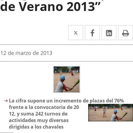
de Verano 2013”
Twitter
Enlace
Facebook
Enlace
Linked
Enlace
P
a
a
a
una
una
una
Fecha
12 de marzo de 2013
de
aplicación
aplicación
aplica
la
noticia
externa.
externa.
extern
Descripción
La cifra supone un incremento de plazas del 76%
frente a la convocatoria de 20
12, y suma 242 turnos de
actividades muy diversas
dirigidas a los chavales