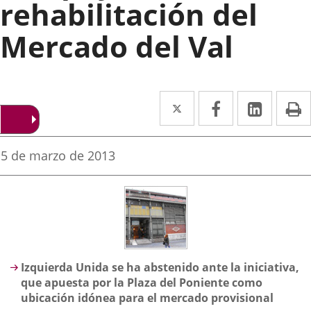
rehabilitación del
Mercado del Val
Twitter
Enlace
Facebook
Enlace
Linked
Enlace
P
a
a
a
una
una
una
Fecha
5 de marzo de 2013
de
aplicación
aplicación
aplica
la
noticia
externa.
externa.
extern
Descripción
Izquierda Unida se ha abstenido ante la iniciativa,
que apuesta por la Plaza del Poniente como
ubicación idónea para el mercado provisional