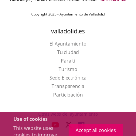
Copyright 2025 - Ayuntamiento de Valladolid
valladolid.es
El Ayuntamiento
Tu ciudad
Para ti
This
Turismo
link
Link
Sede Electrónica
will
to
Transparencia
open
external
Participación
in
application.
a
Otras webs del ayuntamiento
Use of cookies
pop-
aderSocial
LINK
LINK
LINK
This website uses
up
Accept all cookies
TO
TO
TO
cookies to improve