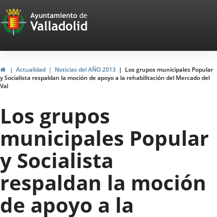
Portal
Jump to content
Web
del
Ayuntamiento
Home
Actualidad
Noticias del AÑO 2013
Los grupos municipales Popular
y Socialista respaldan la moción de apoyo a la rehabilitación del Mercado del
de
Val
Valladolid
Los grupos
municipales Popular
y Socialista
respaldan la moción
de apoyo a la