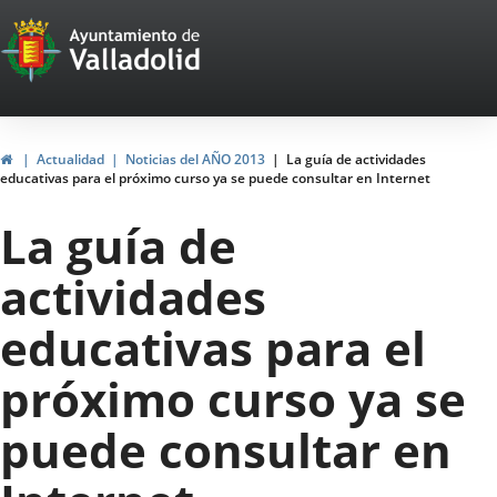
Portal
Jump to content
Web
del
Ayuntamiento
Home
Actualidad
Noticias del AÑO 2013
La guía de actividades
educativas para el próximo curso ya se puede consultar en Internet
de
La guía de
Valladolid
actividades
educativas para el
próximo curso ya se
puede consultar en