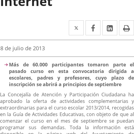
Internet
Twitter
Enlace
Facebook
Enlace
Linked
Enlace
P
a
a
a
una
una
una
Fecha
8 de julio de 2013
de
aplicación
aplicación
aplica
la
Descripción
noticia
externa.
externa.
extern
Más de 60.000 participantes tomaron parte el
pasado curso en esta convocatoria dirigida a
escolares, padres y profesores, cuyo plazo de
inscripción se abrirá a principios de septiembre
La Concejalía de Atención y Participación Ciudadana ha
aprobado la oferta de actividades complementarias y
extraordinarias para el curso escolar 2013/2014, recogidas
en la Guía de Actividades Educativas, con objeto de que al
comenzar el curso en el mes de septiembre se puedan
programar sus demandas. Toda la información está