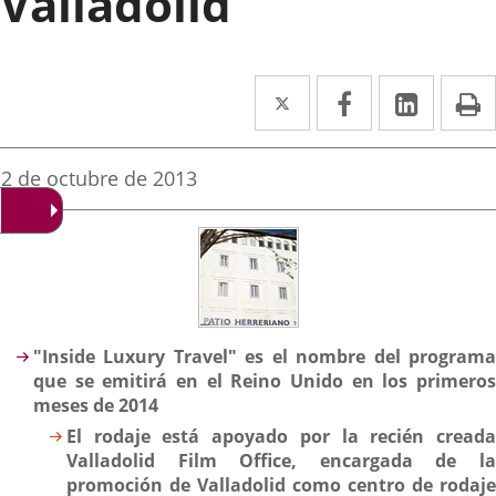
Valladolid
Twitter
Enlace
Facebook
Enlace
Linked
Enlace
P
a
a
a
una
una
una
Fecha
2 de octubre de 2013
de
aplicación
aplicación
aplica
la
noticia
externa.
externa.
extern
Descripción
"Inside Luxury Travel" es el nombre del programa
que se emitirá en el Reino Unido en los primeros
meses de 2014
El rodaje está apoyado por la recién creada
Valladolid Film Office, encargada de la
promoción de Valladolid como centro de rodaje