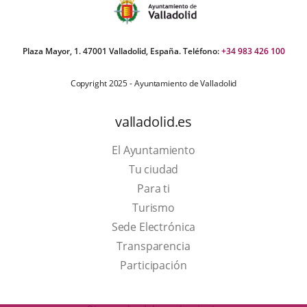
Plaza Mayor, 1. 47001 Valladolid, España. Teléfono:
+34 983 426 100
Copyright 2025 - Ayuntamiento de Valladolid
valladolid.es
El Ayuntamiento
Tu ciudad
Para ti
This
Turismo
link
Link
Sede Electrónica
will
to
Transparencia
open
external
Participación
in
application.
a