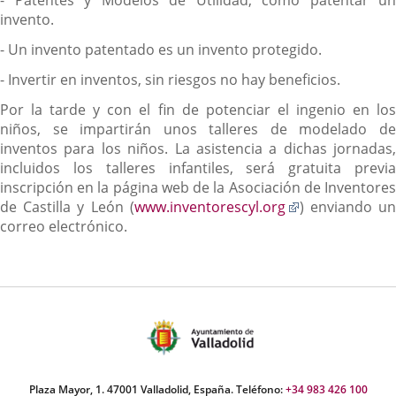
- Patentes y Modelos de Utilidad, cómo patentar un
invento.
- Un invento patentado es un invento protegido.
- Invertir en inventos, sin riesgos no hay beneficios.
Por la tarde y con el fin de potenciar el ingenio en los
niños, se impartirán unos talleres de modelado de
inventos para los niños. La asistencia a dichas jornadas,
incluidos los talleres infantiles, será gratuita previa
inscripción en la página web de la Asociación de Inventores
Enlace
de Castilla y León (
www.inventorescyl.org
) enviando u
a
correo electrónico.
una
aplicación
externa.
Plaza Mayor, 1. 47001 Valladolid, España. Teléfono:
+34 983 426 100