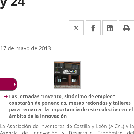
y 24
Twitter
Enlace
Facebook
Enlace
Linked
Enlace
P
a
a
a
una
una
una
Fecha
17 de mayo de 2013
de
aplicación
aplicación
aplica
la
noticia
externa.
externa.
extern
Descripción
Las jornadas "Invento, sinónimo de empleo"
constarán de ponencias, mesas redondas y talleres
para remarcar la importancia de este colectivo en el
ámbito de la innovación
La Asociación de Inventores de Castilla y León (AICYL) y la
Agencia de Innovación y Desarrollo Económico del