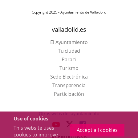
Copyright 2025 - Ayuntamiento de Valladolid
valladolid.es
El Ayuntamiento
Tu ciudad
Para ti
This
Turismo
link
Link
Sede Electrónica
will
to
Transparencia
open
external
Participación
in
application.
a
Otras webs del ayuntamiento
Use of cookies
pop-
aderSocial
LINK
LINK
LINK
This website uses
up
Accept all cookies
TO
TO
TO
cookies to improve
window.
ACCESIBILIDAD