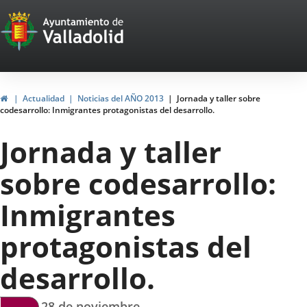
Portal
Jump to content
Web
del
Ayuntamiento
Home
Actualidad
Noticias del AÑO 2013
Jornada y taller sobre
codesarrollo: Inmigrantes protagonistas del desarrollo.
de
Jornada y taller
Valladolid
sobre codesarrollo:
Inmigrantes
protagonistas del
desarrollo.
Jueves 28 de noviembre