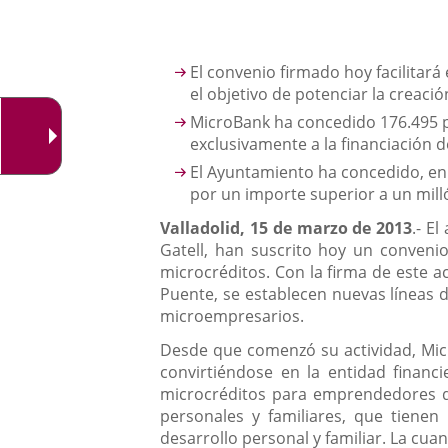
aplicación
aplicación
una
externa.
externa.
aplicación
Descripción
El convenio firmado hoy facilitar
externa.
el objetivo de potenciar la creaci
MicroBank ha concedido 176.495 p
exclusivamente a la financiación 
El Ayuntamiento ha concedido, en 
por un importe superior a un mil
Valladolid
, 15 de marzo de 2013
.- El
Gatell, han suscrito hoy un convenio
microcréditos. Con la firma de este a
Puente, se establecen nuevas líneas 
microempresarios.
Desde que comenzó su actividad, Mic
convirtiéndose en la entidad financi
microcréditos para emprendedores d
personales y familiares, que tienen
desarrollo personal y familiar. La cua