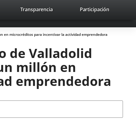
nk
Transparencia
Participación
avaHeaderSocial
Link
Link
Link
Search
to
Search
to
to
to
ernal
external
external
external
lication.
application.
application.
application.
ón en microcréditos para incentivar la actividad emprendedora
 de Valladolid
un millón en
idad emprendedora