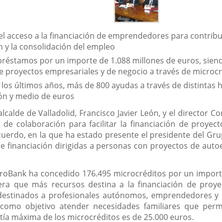
á el acceso a la financiación de emprendedores para contrib
ón y la consolidación del empleo
réstamos por un importe de 1.088 millones de euros, siend
de proyectos empresariales y de negocio a través de microc
los últimos años, más de 800 ayudas a través de distintas 
lón y medio de euros
 alcalde de Valladolid, Francisco Javier León, y el
director C
 de colaboración para facilitar la financiación de proyec
cuerdo, en la que ha estado presente el presidente del Gru
de financiación dirigidas a personas con proyectos de au
roBank ha concedido 176.495 microcréditos por un importe
era que más recursos destina a la financiación de proyec
estinados a profesionales autónomos, emprendedores y 
 como objetivo atender necesidades familiares que permit
ntía máxima de los microcréditos es de 25.000 euros.