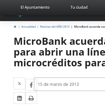
Portal
Jump to content
valladolid.es
El Ayuntamiento
Tu ciudad
avaTop
Web
del
Home
Actualidad
Noticias del AÑO 2013
MicroBank acuerda con 
Ayuntamiento
MicroBank acuerda
de
para abrir una lín
Valladolid
microcréditos par
Twitter
Enlace
Facebook
Enlace
Fecha
15 de marzo de 2013
de
a
a
la
Linkedin
Enlace
Print
una
noticia
una
a