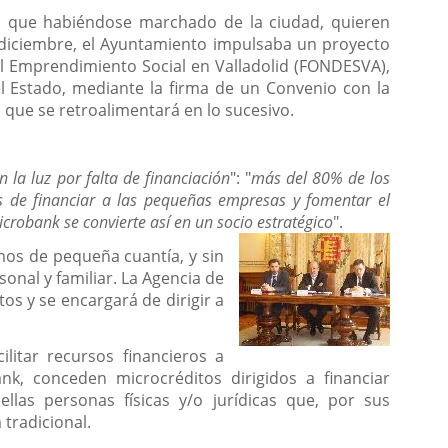
as, que habiéndose marchado de la ciudad, quieren
e diciembre, el Ayuntamiento impulsaba un proyecto
el Emprendimiento Social en Valladolid (FONDESVA),
el Estado, mediante la firma de un Convenio con la
, que se retroalimentará en lo sucesivo.
 la luz por falta de financiación
": "
más del 80% de los
es de financiar a las pequeñas empresas y fomentar el
crobank se convierte así en un socio estratégico
".
mos de pequeña cuantía, y sin
sonal y familiar. La Agencia de
os y se encargará de dirigir a
litar recursos financieros a
, conceden microcréditos dirigidos a financiar
las personas físicas y/o jurídicas que, por sus
 tradicional.