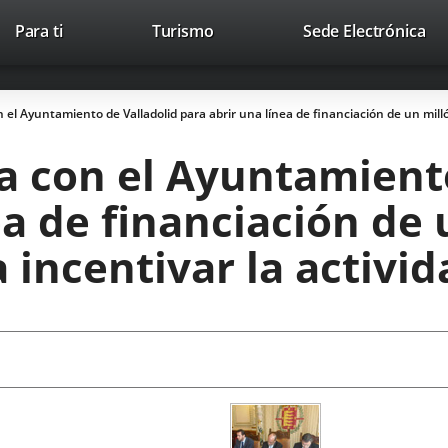
This
Li
Para ti
Turismo
Sede Electrónica
Accesibilidad
Trabaja con nosotros
Contac
link
to
will
ext
open
app
el Ayuntamiento de Valladolid para abrir una línea de financiación de un mill
in
a
 con el Ayuntamiento
pop-
up
ea de financiación de 
window.
a incentivar la activ