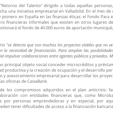
 "Retorno del Talento" dirigido a todas aquellas person
cha una iniciativa empresarial en Valladolid. En el mes d
 pionero en España en las finanzas éticas: el Fondo Para 
cro financieras informales que existen en otros lugares d
gestionará el fondo de 40.000 euros de aportación municipal
rio "
se detecta que son muchos los proyectos viables que no ven
n la necesidad de financiación. Para ampliar las posibilidad
l impulsar colaboraciones entre agentes públicos y privados. Mi
o principal objeto social conceder microcréditos y présta
dad productiva y la creación de ocupación y el desarrollo per
yo y asesoramiento empresarial para desarrollar los proyect
las oficinas de CaixaBank.
 los compromisos adquiridos en el plan anticrisis: faci
oración con entidades financieras que, como Microbank
s por personas emprendedoras y en especial, por aquel
den tener dificultades de acceso a la financiación bancaria