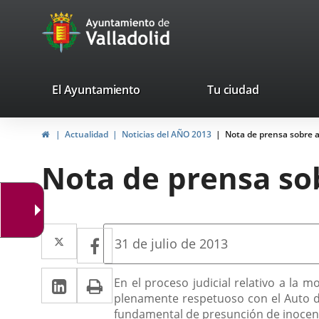
Portal
Jump to content
avaTop
Web
del
Ayuntamiento
valladolid.es
El Ayuntamiento
Tu ciudad
de
Home
Actualidad
Noticias del AÑO 2013
Nota de prensa sobre 
Valladolid
Nota de prensa so
Twitter
Enlace
Facebook
Enlace
Fecha
31 de julio de 2013
de
a
a
la
Linkedin
Enlace
Print
una
Descripción
noticia
En el proceso judicial relativo a la
una
plenamente respetuoso con el Auto dic
a
aplicación
aplicación
fundamental de presunción de inocenci