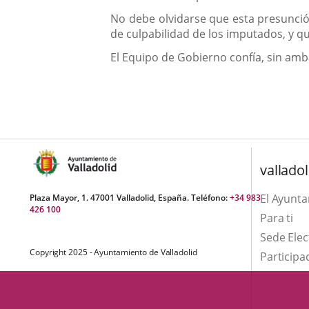
una
externa.
externa.
No debe olvidarse que esta presunción
aplicación
de culpabilidad de los imputados, y q
externa.
El Equipo de Gobierno confía, sin am
valladol
El Ayunt
Plaza Mayor, 1. 47001 Valladolid, España. Teléfono:
+34 983
426 100
Para ti
Sede Elec
Copyright 2025 - Ayuntamiento de Valladolid
Participa