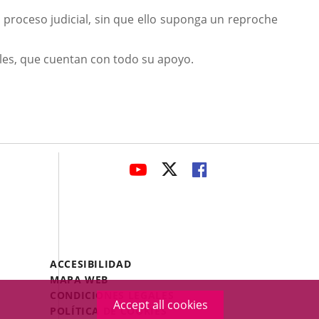
 proceso judicial, sin que ello suponga un reproche
les, que cuentan con todo su apoyo.
avaHeaderSocial
LINK
LINK
LINK
TO
TO
TO
EXTERNAL
EXTERNAL
EXTERNAL
APPLICATION.
APPLICATION.
APPLICATION.
Menú
ACCESIBILIDAD
Legal
MAPA WEB
Footer
CONDICIONES LEGALES
Accept all cookies
POLÍTICA DE COOKIES