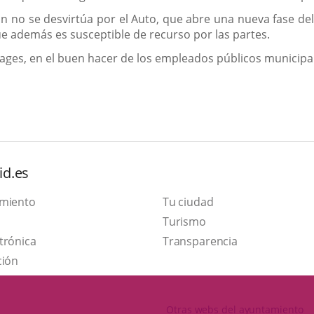
 no se desvirtúa por el Auto, que abre una nueva fase del
ue además es susceptible de recurso por las partes.
bages, en el buen hacer de los empleados públicos municipa
id.es
amiento
Tu ciudad
This
Turismo
Link
link
trónica
Transparencia
to
will
ción
external
open
application.
in
Otras webs del ayuntamiento