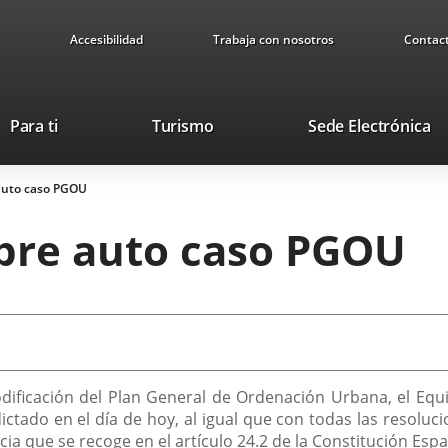
Accesibilidad
Trabaja con nosotros
Contac
This
Li
Para ti
Turismo
Sede Electrónica
link
to
will
ex
auto caso PGOU
open
ap
in
bre auto caso PGOU
a
pop-
up
window.
 modificación del Plan General de Ordenación Urbana, el Eq
tado en el día de hoy, al igual que con todas las resolucio
a que se recoge en el artículo 24.2 de la Constitución Espa