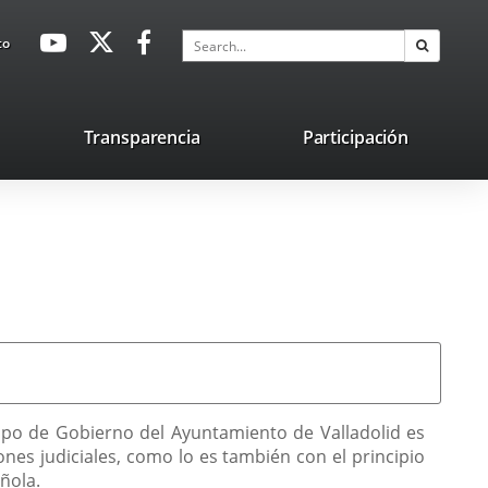
avaHeaderSocial
Link
Link
Link
Search
to
Search
to
to
to
external
external
external
application.
application.
application.
nk
Transparencia
Participación
ternal
plication.
uipo de Gobierno del Ayuntamiento de Valladolid es
nes judiciales, como lo es también con el principio
ñola.