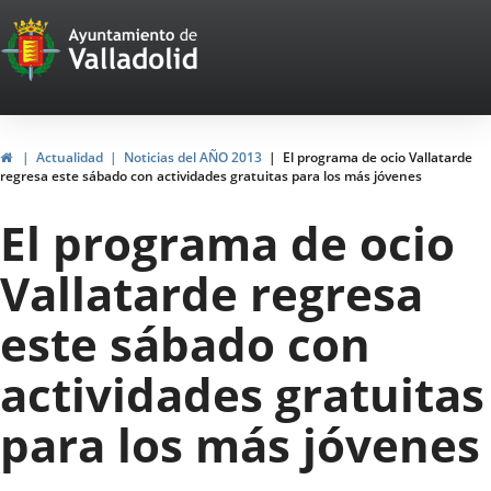
Portal
Jump to content
Web
del
Ayuntamiento
Home
Actualidad
Noticias del AÑO 2013
El programa de ocio Vallatarde
regresa este sábado con actividades gratuitas para los más jóvenes
de
El programa de ocio
Valladolid
Vallatarde regresa
este sábado con
actividades gratuitas
para los más jóvenes