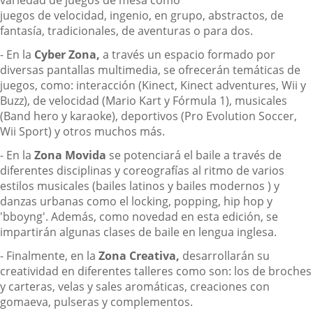
variedad de juegos de mesa como
juegos de velocidad, ingenio, en grupo, abstractos, de
fantasía, tradicionales, de aventuras o para dos.
- En la
Cyber Zona,
a través un espacio formado por
diversas pantallas multimedia, se ofrecerán temáticas de
juegos, como: interacción (Kinect, Kinect adventures, Wii y
Buzz), de velocidad (Mario Kart y Fórmula 1), musicales
(Band hero y karaoke), deportivos (Pro Evolution Soccer,
Wii Sport) y otros muchos más.
- En la
Zona Movida
se potenciará el baile a través de
diferentes disciplinas y coreografías al ritmo de varios
estilos musicales (bailes latinos y bailes modernos ) y
danzas urbanas como el locking, popping, hip hop y
'bboyng'. Además, como novedad en esta edición, se
impartirán algunas clases de baile en lengua inglesa.
- Finalmente, en la
Zona Creativa,
desarrollarán su
creatividad en diferentes talleres como son: los de broches
y carteras, velas y sales aromáticas, creaciones con
gomaeva, pulseras y complementos.