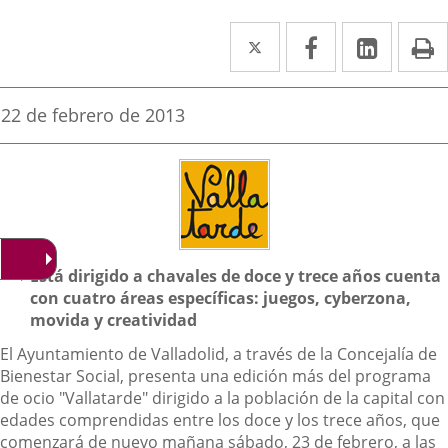
Twitter
Enlace
Facebook
Enlace
Linked
Enlace
P
a
a
a
una
una
una
Fecha
22 de febrero de 2013
de
aplicación
aplicación
aplica
la
noticia
externa.
externa.
extern
Descripción
Está dirigido a chavales de doce y trece años cuenta
con cuatro áreas específicas: juegos, cyberzona,
movida y creatividad
El Ayuntamiento de Valladolid, a través de la Concejalía de
Bienestar Social, presenta una edición más del programa
de ocio "Vallatarde" dirigido a la población de la capital con
edades comprendidas entre los doce y los trece años, que
comenzará de nuevo mañana sábado, 23 de febrero, a las