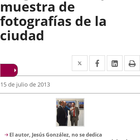
muestra de
fotografías de la
ciudad
Twitter
Enlace
Facebook
Enlace
Linked
Enlace
P
a
a
a
una
una
una
Fecha
15 de julio de 2013
de
aplicación
aplicación
aplica
la
noticia
externa.
externa.
extern
Descripción
El autor, Jesús González, no se dedica