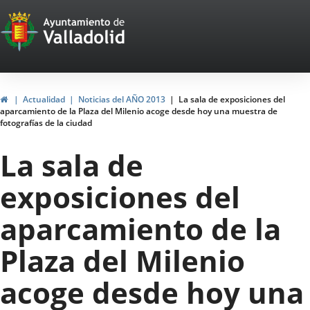
Portal
Jump to content
Web
del
Ayuntamiento
Home
Actualidad
Noticias del AÑO 2013
La sala de exposiciones del
aparcamiento de la Plaza del Milenio acoge desde hoy una muestra de
de
fotografías de la ciudad
Valladolid
La sala de
exposiciones del
aparcamiento de la
Plaza del Milenio
acoge desde hoy una