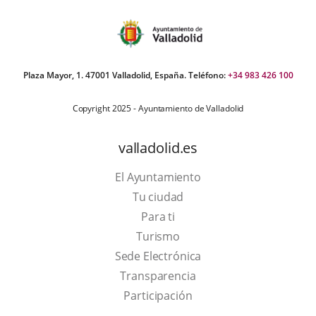
Plaza Mayor, 1. 47001 Valladolid, España. Teléfono:
+34 983 426 100
Copyright 2025 - Ayuntamiento de Valladolid
valladolid.es
El Ayuntamiento
Tu ciudad
Para ti
This
Turismo
link
Link
Sede Electrónica
will
to
Transparencia
open
external
Participación
in
application.