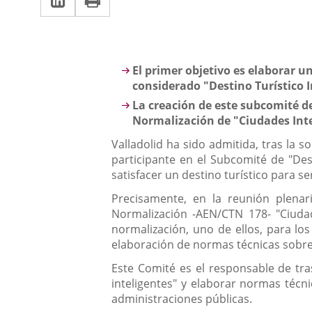
una
a
aplicación
aplicación
una
externa.
externa.
aplicación
Descripción
El primer objetivo es elaborar 
externa.
considerado "Destino Turístico I
La creación de este subcomité de
Normalización de "Ciudades Inte
Valladolid ha sido admitida, tras la 
participante en el Subcomité de "Des
satisfacer un destino turístico para s
Precisamente, en la reunión plena
Normalización -AEN/CTN 178- "Ciudad
normalización, uno de ellos, para los
elaboración de normas técnicas sobre 
Este Comité es el responsable de tra
inteligentes" y elaborar normas técn
administraciones públicas.