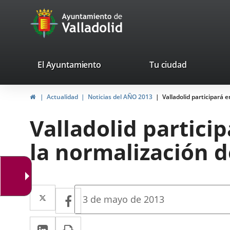
Portal
Jump to content
avaTop
Web
del
Ayuntamiento
valladolid.es
El Ayuntamiento
Tu ciudad
de
Home
Actualidad
Noticias del AÑO 2013
Valladolid participará 
Valladolid
Valladolid partici
la normalización d
Twitter
Enlace
Facebook
Enlace
Fecha
3 de mayo de 2013
de
a
a
la
Linkedin
Enlace
Print
una
noticia