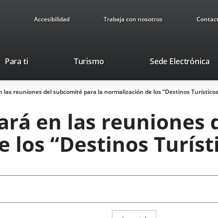
Accesibilidad
Trabaja con nosotros
Contac
This
Li
Para ti
Turismo
Sede Electrónica
link
to
will
ex
en las reuniones del subcomité para la normalización de los “Destinos Turístico
open
ap
in
pará en las reuniones
a
pop-
e los “Destinos Turíst
up
window.