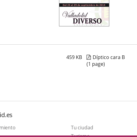
459
KB
Díptico cara B
(1 page)
id.es
amiento
Tu ciudad
This
Turismo