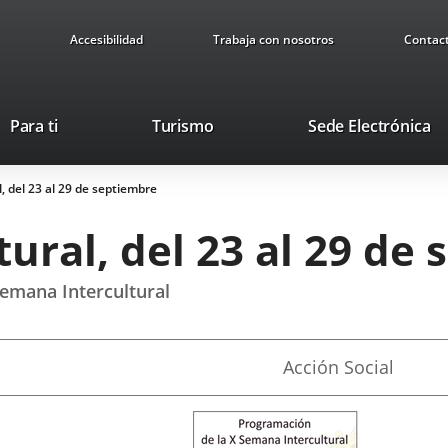
Accesibilidad
Trabaja con nosotros
Contac
This
Li
Para ti
Turismo
Sede Electrónica
link
to
will
ex
, del 23 al 29 de septiembre
open
ap
in
ural, del 23 al 29 de
a
pop-
up
Semana Intercultural
window.
Fuente
Acción Social
de
la
noticia