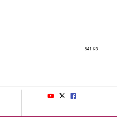
841
KB
avaHeaderSocial
LINK
LINK
LINK
TO
TO
TO
EXTERNAL
EXTERNAL
EXTERNAL
APPLICATION.
APPLICATION.
APPLICATION.