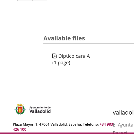
a
aplicación
aplicación
una
externa.
externa.
aplicación
externa.
Available files
Diptico cara A
(1 page)
valladol
El Ayunt
Plaza Mayor, 1. 47001 Valladolid, España. Teléfono:
+34 983
426 100
Para ti