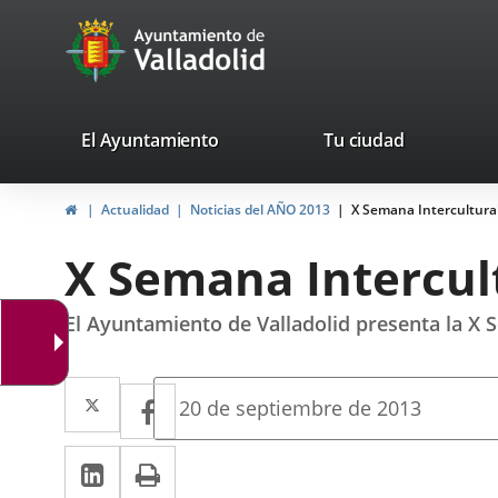
Portal
Jump to content
avaTop
Web
del
Ayuntamiento
valladolid.es
El Ayuntamiento
Tu ciudad
de
Home
Actualidad
Noticias del AÑO 2013
X Semana Intercultural
Valladolid
X Semana Intercult
El Ayuntamiento de Valladolid presenta la X 
Twitter
Enlace
Facebook
Enlace
Fecha
20 de septiembre de 2013
de
a
a
la
Linkedin
Enlace
Print
una
noticia
una