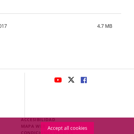
017
4.7
MB
avaHeaderSocial
LINK
LINK
LINK
TO
TO
TO
EXTERNAL
EXTERNAL
EXTERNAL
APPLICATION.
APPLICATION.
APPLICATION.
Menú
ACCESIBILIDAD
Legal
MAPA WEB
Accept all cookies
Footer
CONDICIONES LEGALES