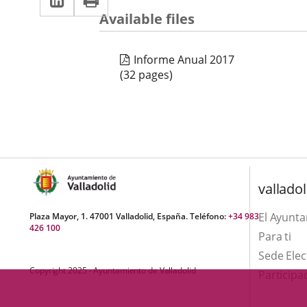
una
a
aplicación
Available files
aplicación
una
externa.
externa.
aplicación
Informe Anual 2017
(32 pages)
externa.
valladol
El Ayunt
Plaza Mayor, 1. 47001 Valladolid, España. Teléfono:
+34 983
426 100
Para ti
Sede Elec
Copyright 2025 - Ayuntamiento de Valladolid
Participa