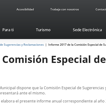
Accesibilidad
Trabaja con nosotros
Contac
This
Li
Para ti
Turismo
Sede Electrónica
link
to
will
ex
 de Sugerencias y Reclamaciones
Informe 2017 de la Comisión Especial de 
open
ap
in
 Comisión Especial de
a
pop-
up
window.
 Municipal dispone que la Comisión Especial de Sugerencias
 presentará ante el mismo.
 elabora el presente informe anual correspondiente al año 