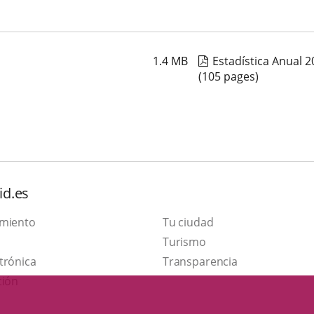
1.4
MB
Estadística Anual 2
(105 pages)
id.es
amiento
Tu ciudad
This
Turismo
Link
link
trónica
Transparencia
to
will
ción
external
open