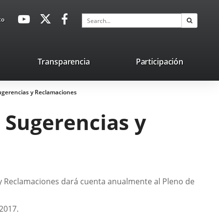
avaHeaderSocial
Link
Link
Link
Search
to
Search
to
to
to
external
external
external
application.
application.
application.
nk
Transparencia
Participación
ternal
Sugerencias y Reclamaciones
plication.
 Sugerencias y
 y Reclamaciones dará cuenta anualmente al Pleno de
2017.