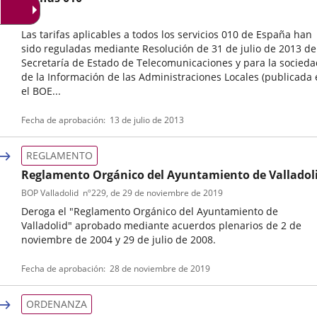
externa.
externa.
extern
Las tarifas aplicables a todos los servicios 010 de España han
sido reguladas mediante Resolución de 31 de julio de 2013 de
Secretaría de Estado de Telecomunicaciones y para la socied
de la Información de las Administraciones Locales (publicada
el BOE...
Referencia
Fecha de aprobación
13 de julio de 2013
boletin
REGLAMENTO
Reglamento Orgánico del Ayuntamiento de Valladol
BOP Valladolid
nº
229
, de 29 de noviembre de 2019
Deroga el "Reglamento Orgánico del Ayuntamiento de
Valladolid" aprobado mediante acuerdos plenarios de 2 de
noviembre de 2004 y 29 de julio de 2008.
Tipo
Referencia
Fecha de aprobación
28 de noviembre de 2019
de
boletin
normativa
ORDENANZA