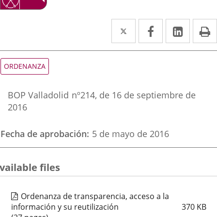
Twitter
Enlace
Facebook
Enlace
Linked
Enlace
P
a
a
a
una
una
una
Tipo
ORDENANZA
de
aplicación
aplicación
aplica
normativa
Referencia
externa.
externa.
extern
BOP Valladolid
nº
214
, de 16 de septiembre de
boletin
2016
Fecha de aprobación
5 de mayo de 2016
vailable files
Ordenanza de transparencia, acceso a la
información y su reutilización
370
KB