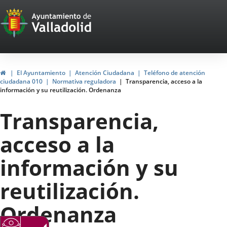
Portal
Jump to content
Web
del
Ayuntamiento
Home
El Ayuntamiento
Atención Ciudadana
Teléfono de atención
ciudadana 010
Normativa reguladora
Transparencia, acceso a la
de
información y su reutilización. Ordenanza
Valladolid
Transparencia,
acceso a la
información y su
reutilización.
Ordenanza