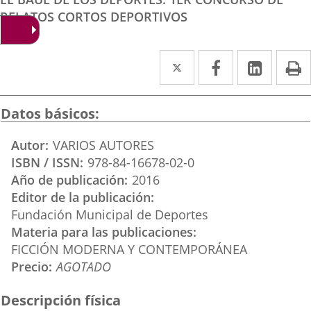
RELATOS CORTOS DEPORTIVOS
Twitter
Enlace
Facebook
Enlace
Linked
Enlace
P
a
a
a
una
una
una
Datos básicos
aplicación
aplicación
aplica
Autor
VARIOS AUTORES
externa.
externa.
extern
ISBN / ISSN
978-84-16678-02-0
Año de publicación
2016
Editor de la publicación
Fundación Municipal de Deportes
Materia para las publicaciones
FICCIÓN MODERNA Y CONTEMPORÁNEA
Precio
AGOTADO
Descripción física