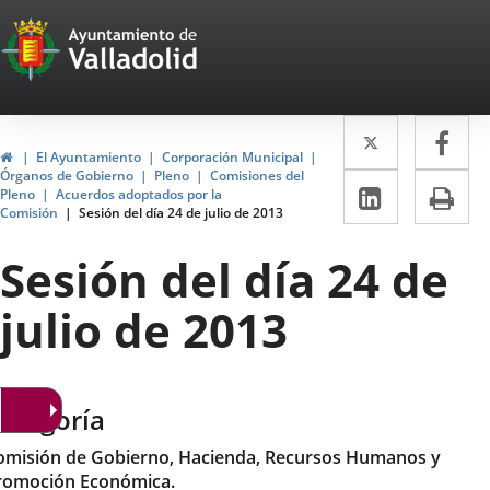
Portal
Jump to content
Web
del
Twitter
Enlace
Fa
Enl
Ayuntamiento
Home
El Ayuntamiento
Corporación Municipal
a
a
Órganos de Gobierno
Pleno
Comisiones del
de
Linkedin
Enlace
Pri
Pleno
Acuerdos adoptados por la
una
un
Comisión
Sesión del día 24 de julio de 2013
a
Valladolid
aplicació
apl
una
Sesión del día 24 de
externa.
ext
aplicaci
julio de 2013
externa.
ategoría
omisión de Gobierno, Hacienda, Recursos Humanos y
romoción Económica.