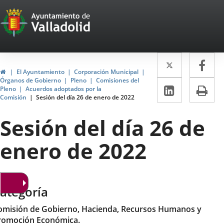
Portal
Jump to content
Web
del
Twitter
Enlace
Fa
Enl
Ayuntamiento
Home
El Ayuntamiento
Corporación Municipal
a
a
Órganos de Gobierno
Pleno
Comisiones del
de
Linkedin
Enlace
Pri
Pleno
Acuerdos adoptados por la
una
un
Comisión
Sesión del día 26 de enero de 2022
a
Valladolid
aplicació
apl
una
Sesión del día 26 de
externa.
ext
aplicaci
enero de 2022
externa.
ategoría
omisión de Gobierno, Hacienda, Recursos Humanos y
romoción Económica.