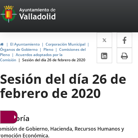
Portal
Jump to content
Web
del
Twitter
Enlace
Fa
Enl
Ayuntamiento
Home
El Ayuntamiento
Corporación Municipal
a
a
Órganos de Gobierno
Pleno
Comisiones del
de
Linkedin
Enlace
Pri
Pleno
Acuerdos adoptados por la
una
un
Comisión
Sesión del día 26 de febrero de 2020
a
Valladolid
aplicació
apl
una
Sesión del día 26 de
externa.
ext
aplicaci
febrero de 2020
externa.
ategoría
omisión de Gobierno, Hacienda, Recursos Humanos y
romoción Económica.