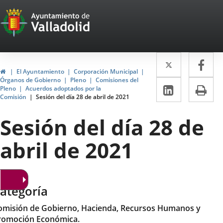
Portal
Jump to content
Web
del
Twitter
Enlace
Fa
Enl
Ayuntamiento
Home
El Ayuntamiento
Corporación Municipal
a
a
Órganos de Gobierno
Pleno
Comisiones del
de
Linkedin
Enlace
Pri
Pleno
Acuerdos adoptados por la
una
un
Comisión
Sesión del día 28 de abril de 2021
a
Valladolid
aplicació
apl
una
Sesión del día 28 de
externa.
ext
aplicaci
abril de 2021
externa.
ategoría
omisión de Gobierno, Hacienda, Recursos Humanos y
romoción Económica.