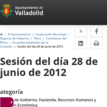
Portal
Jump to content
Web
del
Twitter
Enlace
Fa
Enl
Ayuntamiento
Home
El Ayuntamiento
Corporación Municipal
a
a
Órganos de Gobierno
Pleno
Comisiones del
de
Linkedin
Enlace
Pri
Pleno
Acuerdos adoptados por la
una
un
Comisión
Sesión del día 28 de junio de 2012
a
Valladolid
aplicació
apl
una
Sesión del día 28 de
externa.
ext
aplicaci
junio de 2012
externa.
ategoría
omisión de Gobierno, Hacienda, Recursos Humanos y
romoción Económica.