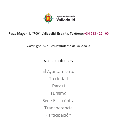
Plaza Mayor, 1. 47001 Valladolid, España. Teléfono:
+34 983 426 100
Copyright 2025 - Ayuntamiento de Valladolid
valladolid.es
El Ayuntamiento
Tu ciudad
Para ti
This
Turismo
link
Link
Sede Electrónica
will
to
Transparencia
open
external
Participación