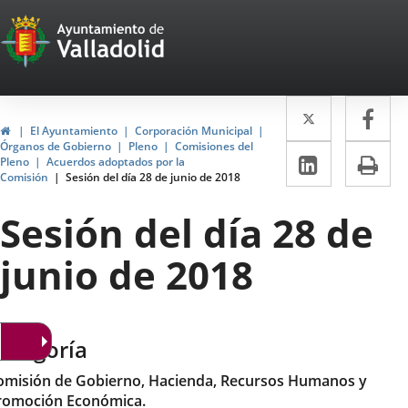
Portal
Jump to content
Web
del
Twitter
Enlace
Fa
Enl
Ayuntamiento
Home
El Ayuntamiento
Corporación Municipal
a
a
Órganos de Gobierno
Pleno
Comisiones del
de
Linkedin
Enlace
Pri
Pleno
Acuerdos adoptados por la
una
un
Comisión
Sesión del día 28 de junio de 2018
a
Valladolid
aplicació
apl
una
Sesión del día 28 de
externa.
ext
aplicaci
junio de 2018
externa.
ategoría
omisión de Gobierno, Hacienda, Recursos Humanos y
romoción Económica.