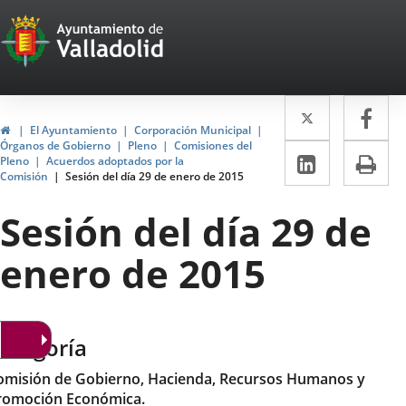
Portal
Jump to content
Web
del
Twitter
Enlace
Fa
Enl
Ayuntamiento
Home
El Ayuntamiento
Corporación Municipal
a
a
Órganos de Gobierno
Pleno
Comisiones del
de
Linkedin
Enlace
Pri
Pleno
Acuerdos adoptados por la
una
un
Comisión
Sesión del día 29 de enero de 2015
a
Valladolid
aplicació
apl
una
Sesión del día 29 de
externa.
ext
aplicaci
enero de 2015
externa.
ategoría
omisión de Gobierno, Hacienda, Recursos Humanos y
romoción Económica.