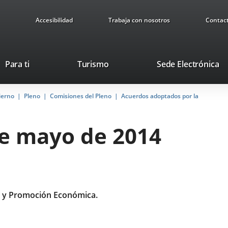
Accesibilidad
Trabaja con nosotros
Contac
This
Li
Para ti
Turismo
Sede Electrónica
link
to
will
ex
ierno
Pleno
Comisiones del Pleno
open
Acuerdos adoptados por la
ap
in
a
de mayo de 2014
pop-
up
window.
 y Promoción Económica.