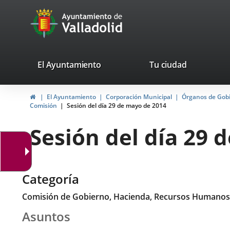
Portal
Jump to content
avaTop
Web
del
Ayuntamiento
valladolid.es
El Ayuntamiento
Tu ciudad
de
Home
El Ayuntamiento
Corporación Municipal
Órganos de Gob
Valladolid
Comisión
Sesión del día 29 de mayo de 2014
Sesión del día 29 
Categoría
Comisión de Gobierno, Hacienda, Recursos Humanos
Asuntos