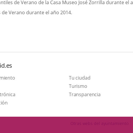
antiles de Verano de la Casa Museo José Zorrilla durante el 
es de Verano durante el año 2014.
id.es
amiento
Tu ciudad
This
Turismo
Link
link
trónica
Transparencia
to
will
ción
external
open
application.
in
Otras webs del ayuntamiento
a