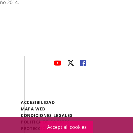
año 2014.
avaHeaderSocial
LINK
LINK
LINK
TO
TO
TO
EXTERNAL
EXTERNAL
EXTERNAL
APPLICATION.
APPLICATION.
APPLICATION.
Menú
ACCESIBILIDAD
Legal
MAPA WEB
Footer
CONDICIONES LEGALES
POLÍTICA DE COOKIES
Accept all cookies
PROTECCIÓN DE DATOS