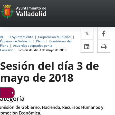
Portal
Jump to content
Web
del
Twitter
Enlace
Fa
Enl
Ayuntamiento
Home
El Ayuntamiento
Corporación Municipal
a
a
Órganos de Gobierno
Pleno
Comisiones del
de
Linkedin
Enlace
Pri
Pleno
Acuerdos adoptados por la
una
un
Comisión
Sesión del día 3 de mayo de 2018
a
Valladolid
aplicació
apl
una
Sesión del día 3 de
externa.
ext
aplicaci
mayo de 2018
externa.
ategoría
omisión de Gobierno, Hacienda, Recursos Humanos y
romoción Económica.