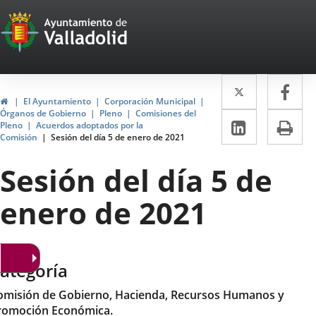
Portal
Jump to content
Web
del
Twitter
Enlace
Fa
Enl
Ayuntamiento
Home
El Ayuntamiento
Corporación Municipal
a
a
Órganos de Gobierno
Pleno
Comisiones del
de
Linkedin
Enlace
Pri
Pleno
Acuerdos adoptados por la
una
un
Comisión
Sesión del día 5 de enero de 2021
a
Valladolid
aplicació
apl
una
Sesión del día 5 de
externa.
ext
aplicaci
enero de 2021
externa.
ategoría
omisión de Gobierno, Hacienda, Recursos Humanos y
romoción Económica.