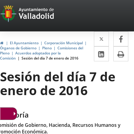
Portal
Jump to content
Web
del
Twitter
Enlace
Fa
Enl
Ayuntamiento
Home
El Ayuntamiento
Corporación Municipal
a
a
Órganos de Gobierno
Pleno
Comisiones del
de
Linkedin
Enlace
Pri
Pleno
Acuerdos adoptados por la
una
un
Comisión
Sesión del día 7 de enero de 2016
a
Valladolid
aplicació
apl
una
Sesión del día 7 de
externa.
ext
aplicaci
enero de 2016
externa.
ategoría
omisión de Gobierno, Hacienda, Recursos Humanos y
romoción Económica.