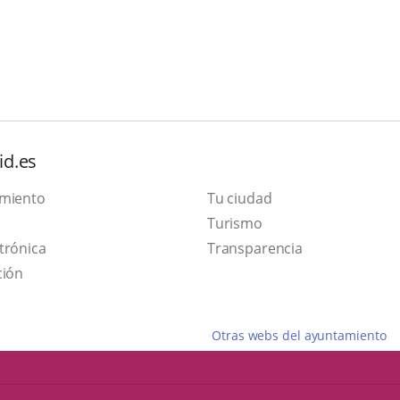
id.es
amiento
Tu ciudad
This
Turismo
Link
link
trónica
Transparencia
to
will
ción
external
open
application.
in
Otras webs del ayuntamiento
a
pop-
up