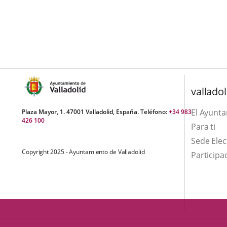
una
externa.
externa.
aplicación
externa.
valladol
El Ayunt
Plaza Mayor, 1. 47001 Valladolid, España. Teléfono:
+34 983
426 100
Para ti
Sede Elec
Copyright 2025 - Ayuntamiento de Valladolid
Participa