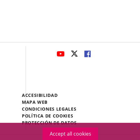
avaHeaderSocial
LINK
LINK
LINK
TO
TO
TO
EXTERNAL
EXTERNAL
EXTERNAL
APPLICATION.
APPLICATION.
APPLICATION.
Menú
ACCESIBILIDAD
Legal
MAPA WEB
Footer
CONDICIONES LEGALES
POLÍTICA DE COOKIES
PROTECCIÓN DE DATOS
Accept all cookies