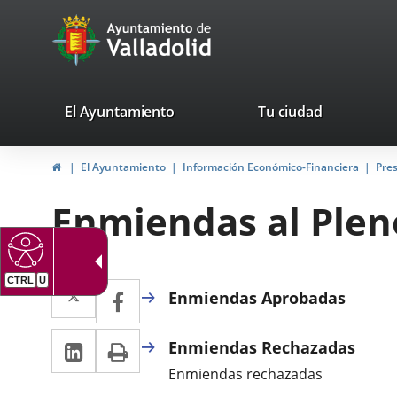
Portal
Jump to content
avaTop
Web
del
Ayuntamiento
valladolid.es
El Ayuntamiento
Tu ciudad
de
Home
El Ayuntamiento
Información Económico-Financiera
Pre
Valladolid
Enmiendas al Plen
Twitter
Enlace
CTRL
U
Facebook
Enlace
Enmiendas Aprobadas
a
a
Linkedin
Enlace
Print
una
Enmiendas Rechazadas
una
a
aplicación
Enmiendas rechazadas
aplicación