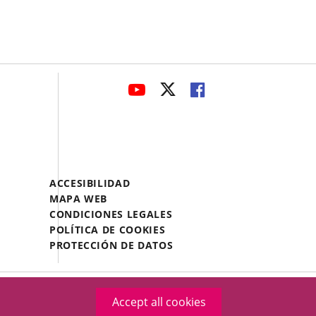
avaHeaderSocial
LINK
LINK
LINK
TO
TO
TO
EXTERNAL
EXTERNAL
EXTERNAL
APPLICATION.
APPLICATION.
APPLICATION.
Menú
ACCESIBILIDAD
Legal
MAPA WEB
Footer
CONDICIONES LEGALES
POLÍTICA DE COOKIES
PROTECCIÓN DE DATOS
Accept all cookies