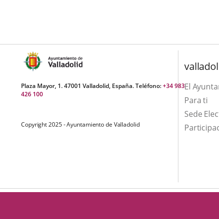
aplicación
aplicación
una
externa.
externa.
aplicación
externa.
valladol
El Ayunt
Plaza Mayor, 1. 47001 Valladolid, España. Teléfono:
+34 983
426 100
Para ti
Sede Elec
Copyright 2025 - Ayuntamiento de Valladolid
Participa