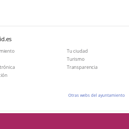
id.es
amiento
Tu ciudad
This
Turismo
Link
link
trónica
Transparencia
to
will
ción
external
open
application.
in
Otras webs del ayuntamiento
a
pop-
up
window.