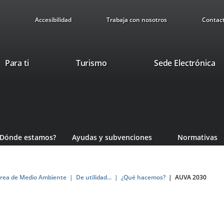
Accesibilidad
Trabaja con nosotros
Contac
This
Li
Para ti
Turismo
Sede Electrónica
link
to
will
ex
open
ap
in
a
pop-
¿Dónde estamos?
Ayudas y subvenciones
Normativas
up
window.
rea de Medio Ambiente
De utilidad...
¿Qué hacemos?
AUVA 2030