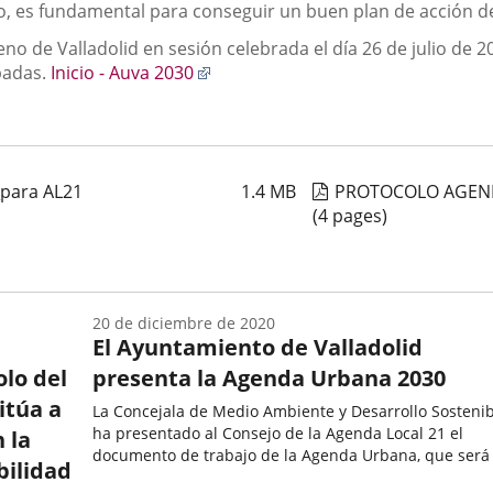
no, es fundamental para conseguir un buen plan de acción d
no de Valladolid en sesión celebrada el día 26 de julio de
Enlace
badas.
Inicio - Auva 2030
a
una
aplicación
externa.
_para AL21
1.4
MB
PROTOCOLO AGENDA
(4 pages)
20 de diciembre de 2020
El Ayuntamiento de Valladolid
lo del
presenta la Agenda Urbana 2030
itúa a
La Concejala de Medio Ambiente y Desarrollo Sosteni
ha presentado al Consejo de la Agenda Local 21 el
 la
documento de trabajo de la Agenda Urbana, que será 
bilidad
marco estratégico para avanzar en "una ciudad
Fecha