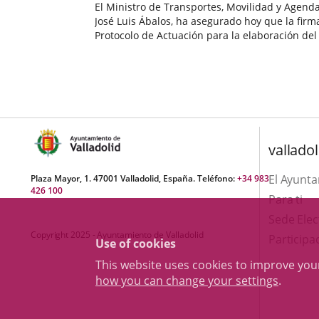
El Ministro de Transportes, Movilidad y Agend
José Luis Ábalos, ha asegurado hoy que la firm
Protocolo de Actuación para la elaboración del
Acción Local de Valladolid, en el marco de la 
Fecha
Urbana Española, permitirá definir para esta...
de
la
noticia
valladol
El Ayunt
Plaza Mayor, 1. 47001 Valladolid, España. Teléfono:
+34 983
426 100
Para ti
Sede Elec
Copyright 2025 - Ayuntamiento de Valladolid
Participa
Use of cookies
This website uses cookies to improve yo
how you can change your settings
.