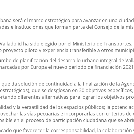
ana será el marco estratégico para avanzar en una ciudad in
ades e instituciones que forman parte del Consejo de la mi
 Valladolid ha sido elegido por el Ministerio de Transporte
proyecto piloto y experiencia transferible a otros municipi
mbo de planificación del desarrollo urbano integral de Val
marcadas por Europa el nuevo periodo de financiación 2021
, que da solución de continuidad a la finalización de la Agen
(estratégicos), que se desglosan en 30 objetivos específico
ortando diferentes alternativas para lograr los objetivos pr
lidad y la versatilidad de los espacios públicos; la potenci
vechar las vías pecuarias e incorporarlas con criterios de c
 posible en el proceso de participación ciudadana que se abri
ado que favorecer la corresponsabilidad, la colaboración y 