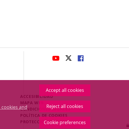
avaHeaderSocial
LINK
LINK
LINK
TO
TO
TO
EXTERNAL
EXTERNAL
EXTERNAL
APPLICATION.
APPLICATION.
APPLICATION.
Accept all cookies
Menú
ACCESIBILIDAD
Legal
MAPA WEB
Reject all cookies
 cookies and
Footer
CONDICIONES LEGALES
POLÍTICA DE COOKIES
PROTECCIÓN DE DATOS
Cookie preferences