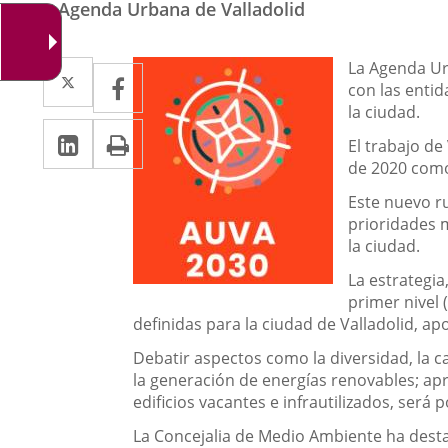
Agenda Urbana de Valladolid
Descripción
Twitter
Enlace
La Agenda Urb
Facebook
Enlace
con las entid
a
a
la ciudad.
Linkedin
Enlace
Print
una
una
El trabajo de
a
de 2020 como 
aplicación
aplicación
una
Este nuevo ru
externa.
externa.
prioridades 
aplicación
la ciudad.
externa.
La estrategia
primer nivel 
definidas para la ciudad de Valladolid, ap
Debatir aspectos como la diversidad, la ca
la generación de energías renovables; apro
edificios vacantes e infrautilizados, será
La Concejalia de Medio Ambiente ha destac