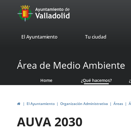
Portal
Jump to content
avaTop
Web
del
Ayuntamiento
valladolid.es
El Ayuntamiento
Tu ciudad
de
Valladolid
Área de Medio Ambiente
Home
¿Qué hacemos?
Home
El Ayuntamiento
Organización Administrativa
Áreas
Á
AUVA 2030