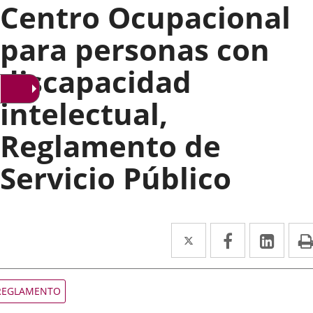
Centro Ocupacional
para personas con
discapacidad
intelectual,
Reglamento de
Servicio Público
Twitter
Enlace
Facebook
Enlace
Link
Enla
a
a
a
una
una
una
ipo
REGLAMENTO
e
aplicación
aplicación
aplic
ormativa