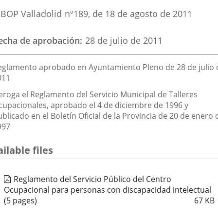
eferencia
externa.
externa.
exte
BOP Valladolid
nº
189
, de 18 de agosto de 2011
oletin
echa de aprobación
28 de julio de 2011
escripción
eglamento aprobado en Ayuntamiento Pleno de 28 de julio 
011
eroga el Reglamento del Servicio Municipal de Talleres
cupacionales, aprobado el 4 de diciembre de 1996 y
blicado en el Boletín Oficial de la Provincia de 20 de enero 
997
ilable files
Reglamento del Servicio Público del Centro
Ocupacional para personas con discapacidad intelectual
(5 pages)
67
KB