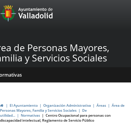
Portal
Jump to content
Web
del
Ayuntamiento
rea de Personas Mayores,
de
milia y Servicios Sociales
Valladolid
ome
Qué
Dónde
yudas
ormativas
acemos?
stamos?
blicaciones
ticias
genda
ubvenciones
Home
El Ayuntamiento
Organización Administrativa
Áreas
Área de
Personas Mayores, Familia y Servicios Sociales
De
utilidad...
Normativas
Centro Ocupacional para personas con
discapacidad intelectual, Reglamento de Servicio Público