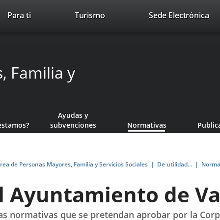
This
Li
Para ti
Turismo
Sede Electrónica
Accesibilidad
Trabaja con nosotros
Contac
link
to
will
ext
open
app
in
 Familia y
a
pop-
up
window.
Ayudas y
estamos?
subvenciones
Normativas
Public
rea de Personas Mayores, Familia y Servicios Sociales
De utilidad...
Norma
l Ayuntamiento de Val
as normativas que se pretendan aprobar por la Corpo