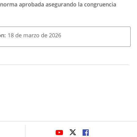
 la norma aprobada asegurando la congruencia
ón
18 de marzo de 2026
avaHeaderSocial
LINK
LINK
LINK