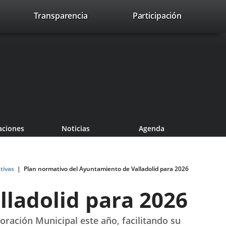
nk
Transparencia
Participación
avaHeaderSocial
Link
Link
Link
Search
to
Search
to
to
to
ernal
external
external
external
lication.
application.
application.
application.
aciones
Noticias
Agenda
tivas
Plan normativo del Ayuntamiento de Valladolid para 2026
ladolid para 2026
ración Municipal este año, facilitando su