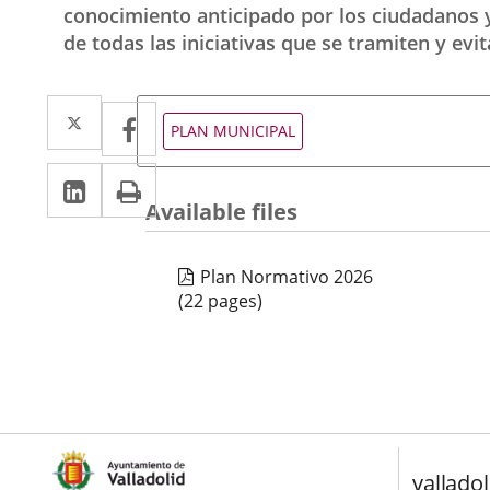
conocimiento anticipado por los ciudadanos y
de todas las iniciativas que se tramiten y evi
Twitter
Enlace
Facebook
Enlace
Tipo
PLAN MUNICIPAL
de
a
a
normativa
Linkedin
Enlace
Print
una
una
Available files
a
aplicación
aplicación
una
externa.
externa.
Plan Normativo 2026
aplicación
(22 pages)
externa.
valladol