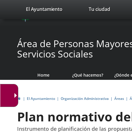
Portal
Jump to content
valladolid.es
El Ayuntamiento
Tu ciudad
avaTop
Web
del
Ayuntamiento
Área de Personas Mayores,
de
Servicios Sociales
Valladolid
Home
¿Qué hacemos?
¿Dónde 
Home
El Ayuntamiento
Organización Administrativa
Áreas
Á
Plan normativo de
Instrumento de planificación de las propuest