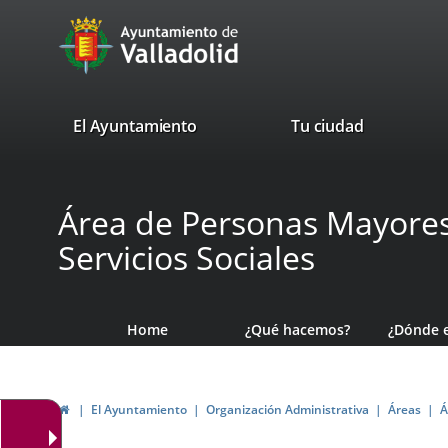
Portal
Jump to content
avaTop
Web
del
Ayuntamiento
valladolid.es
El Ayuntamiento
Tu ciudad
de
Valladolid
Área de Personas Mayores,
Servicios Sociales
Home
¿Qué hacemos?
¿Dónde 
Home
El Ayuntamiento
Organización Administrativa
Áreas
Á