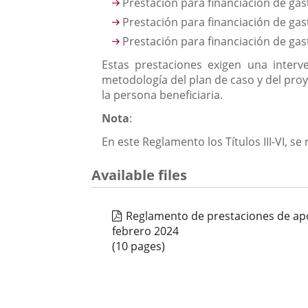
externa.
Prestación para financiación de ga
Prestación para financiación de gast
Prestación para financiación de ga
Estas prestaciones exigen una interv
metodología del plan de caso y del proy
la persona beneficiaria.
Nota
:
En este Reglamento los Títulos III-VI, s
Available files
Reglamento de prestaciones de apo
febrero 2024
(10 pages)