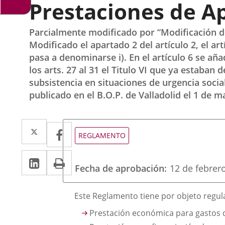
Prestaciones de A
Parcialmente modificado por “Modificación de
Modificado el apartado 2 del artículo 2, el artíc
pasa a denominarse i). En el artículo 6 se aña
los arts. 27 al 31 el Titulo VI que ya estaba
subsistencia en situaciones de urgencia socia
publicado en el B.O.P. de Valladolid el 1 de m
Twitter
Enlace
Facebook
Enlace
Tipo
REGLAMENTO
de
a
a
normativa
Linkedin
Enlace
Print
una
una
Fecha de aprobación
12 de febrer
a
aplicación
aplicación
una
externa.
Descripción
externa.
Este Reglamento tiene por objeto regular
aplicación
Prestación económica para gastos 