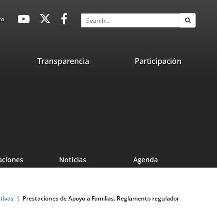
avaHeaderSocial
Link
Link
Link
Search
to
Search
to
to
to
external
external
external
application.
application.
application.
nk
Transparencia
Participación
ternal
plication.
aciones
Noticias
Agenda
tivas
Prestaciones de Apoyo a Familias. Reglamento regulador