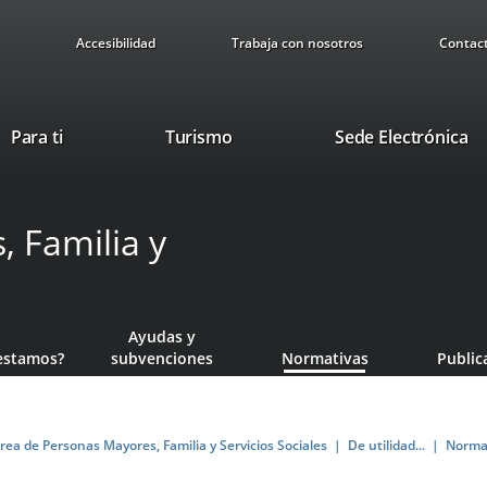
Accesibilidad
Trabaja con nosotros
Contac
This
Li
Para ti
Turismo
Sede Electrónica
link
to
will
ex
open
ap
 Familia y
in
a
pop-
up
window.
Ayudas y
estamos?
subvenciones
Normativas
Public
rea de Personas Mayores, Familia y Servicios Sociales
De utilidad...
Norma