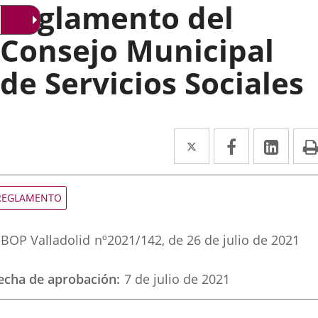
Reglamento del
Consejo Municipal
de Servicios Sociales
Twitter
Enlace
Facebook
Enlace
Link
Enla
a
a
a
una
una
una
ipo
REGLAMENTO
e
aplicación
aplicación
aplic
ormativa
eferencia
externa.
externa.
exte
BOP Valladolid
nº
2021/142
, de 26 de julio de 2021
oletin
echa de aprobación
7 de julio de 2021