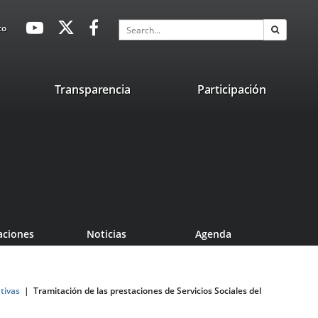
avaHeaderSocial
Link
Link
Link
Search
to
Search
to
to
to
external
external
external
application.
application.
application.
nk
Transparencia
Participación
ternal
plication.
aciones
Noticias
Agenda
tivas
Tramitación de las prestaciones de Servicios Sociales del