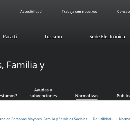
Accesibilidad
Trabaja con nosotros
Contac
This
Li
Para ti
Turismo
Sede Electrónica
link
to
will
ex
open
ap
 Familia y
in
a
pop-
up
window.
Ayudas y
estamos?
subvenciones
Normativas
Public
rea de Personas Mayores, Familia y Servicios Sociales
De utilidad...
Norma