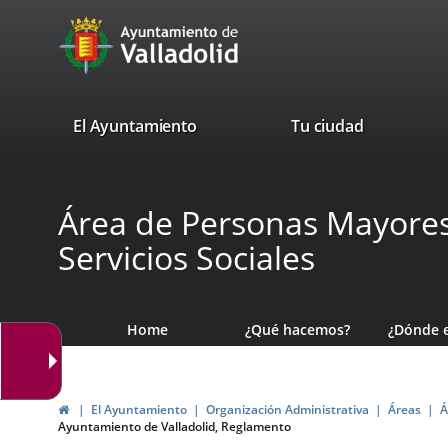
Portal
Jump to content
avaTop
Web
del
Ayuntamiento
valladolid.es
El Ayuntamiento
Tu ciudad
de
Valladolid
Área de Personas Mayores,
Servicios Sociales
Home
¿Qué hacemos?
¿Dónde 
Home
El Ayuntamiento
Organización Administrativa
Áreas
Á
Ayuntamiento de Valladolid, Reglamento