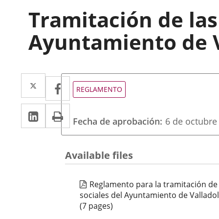
Tramitación de las
Ayuntamiento de V
Twitter
Enlace
Facebook
Enlace
Tipo
REGLAMENTO
de
a
a
normativa
Linkedin
Enlace
Print
una
una
Fecha de aprobación
6 de octubre
a
aplicación
aplicación
una
externa.
externa.
Available files
aplicación
externa.
Reglamento para la tramitación de 
sociales del Ayuntamiento de Valladol
(7 pages)