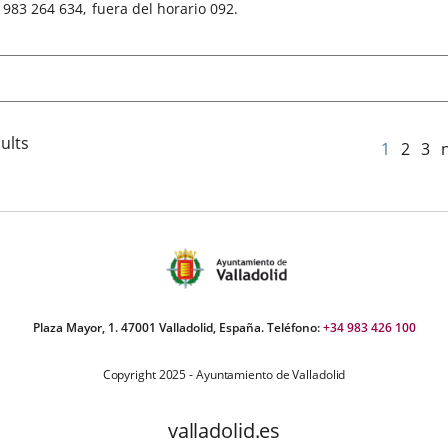
Phones
983 264 634
fuera del horario 092.
ults
1
2
3
Plaza Mayor, 1. 47001 Valladolid, España. Teléfono:
+34 983 426 100
Copyright 2025 - Ayuntamiento de Valladolid
valladolid.es