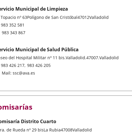
ervicio Municipal de Limpieza
stal
 Topacio nº 63
Polígono de San Cristóbal
47012
Valladolid
ddress
Phones
983 352 581
Fax
983 343 867
ervicio Municipal de Salud Pública
stal
seo del Hospital Militar nº 11 bis.
Valladolid.
47007.
Valladolid
ddress
Phones
983 426 217
983 426 205
Fax
Mail: ssc@ava.es
omisarías
omisaría Distrito Cuarto
stal
ra. de Rueda nº 29 bis
La Rubia
47008
Valladolid