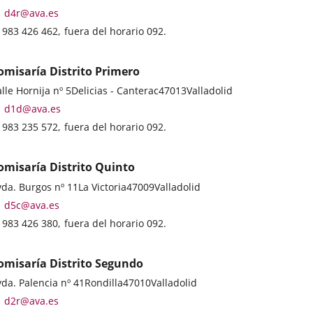
ddress
Email
d4r@ava.es
Phones
983 426 462
fuera del horario 092.
omisaría Distrito Primero
stal
lle Hornija nº 5
Delicias - Canterac
47013
Valladolid
ddress
Email
d1d@ava.es
Phones
983 235 572
fuera del horario 092.
omisaría Distrito Quinto
stal
da. Burgos nº 11
La Victoria
47009
Valladolid
ddress
Email
d5c@ava.es
Phones
983 426 380
fuera del horario 092.
omisaría Distrito Segundo
stal
da. Palencia nº 41
Rondilla
47010
Valladolid
ddress
Email
d2r@ava.es