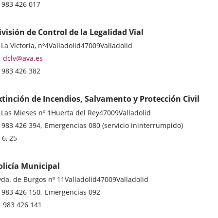
ddress
Phones
983 426 017
ivisión de Control de la Legalidad Vial
stal
 La Victoria, nº4
Valladolid
47009
Valladolid
ddress
Email
dclv@ava.es
Phones
983 426 382
xtinción de Incendios, Salvamento y Protección Civil
stal
 Las Mieses nº 1
Huerta del Rey
47009
Valladolid
ddress
Phones
983 426 394
Emergencias 080 (servicio ininterrumpido)
Líneas
6, 25
-
Bus
olicía Municipal
stal
da. de Burgos nº 11
Valladolid
47009
Valladolid
ddress
Phones
983 426 150
Emergencias 092
Fax
983 426 141